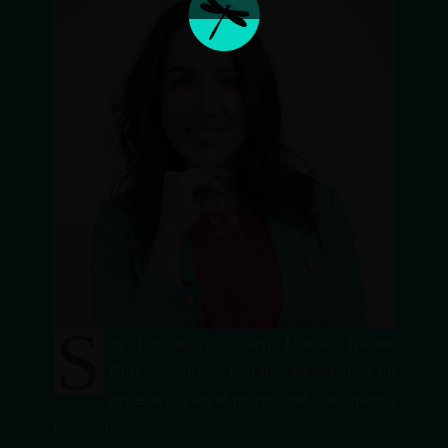
S
oy Formadora, Coach, Master Trainer
CRP y Mentora; con más de 20 años de
experiencia en el mundo del crecimiento
personal.