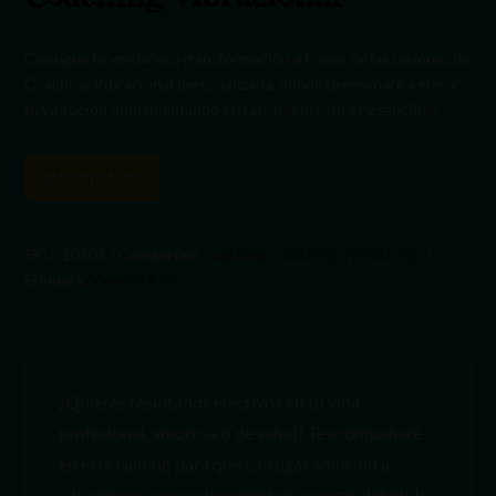
Consigue tu verdadera transformación a través de las sesiones de
Coaching Vibracional personalizada, donde te enseñaré a elevar
tu vibración implementando estrategias prácticas y sencillas.
WHATSAPP
SKU:
10505
Categorías:
Coaching
,
Coaching Vibracional
Etiqueta:
Vanessa Rivas
¿Quieres resultados efectivos en tu vida
profesional, amorosa o de salud? Te acompañaré
en este camino para que consigas solución a
situaciones que no te permitan avanzar, definir tu