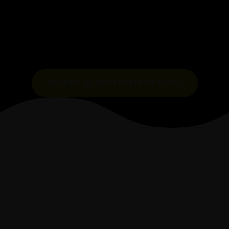
¡QUIERO MI PROSPERIDAD FÁCIL!
el
aporte de valor y generar gratitud y