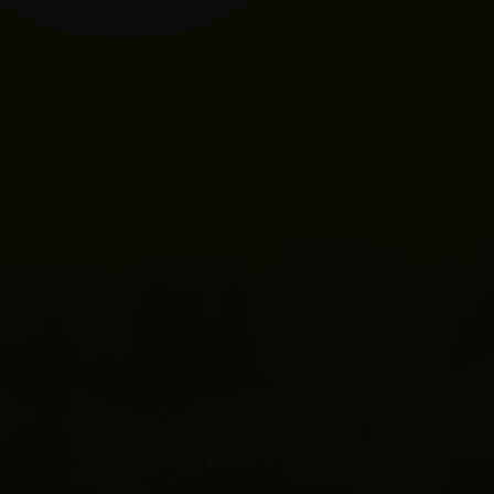
plan de 28 días
prácticas diarias
Seré tu coach esos 28 días
obtener los
cambios que deseas en tu vida.
Solo reeducando tu mente, vas a poder atraer
los resultados que deseas.