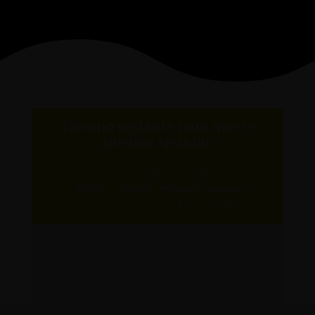
Tiempo restante para que te
puedas apuntar
:
:
:
Día(s)
Hora(s)
Minuto(s
Segundo
)
(s)
de julio a las 23h00