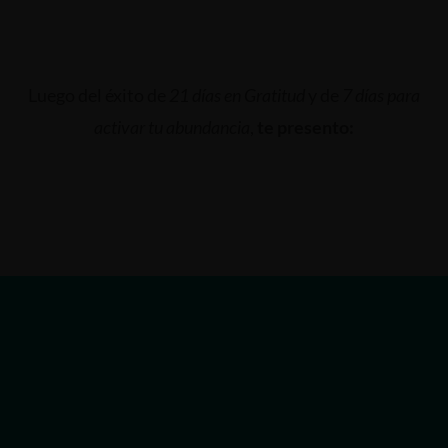
Luego del éxito de
21 días en Gratitud
y de
7 días para
activar tu abundancia
,
te presento:
Estoy muy emocionada de poderte
presentar
mi primera formación online
.