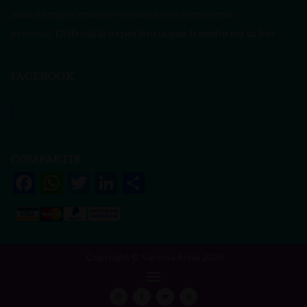
años de experiencia en el mundo del crecimiento
personal.
Disfruta la experiencia que transforma tu Ser.
FACEBOOK
Vanessa Rivas
COMPARTIR
F
W
T
Li
S
ac
h
w
n
h
e
at
itt
k
ar
b
s
er
e
e
Copyright © Vanessa Rivas 2026
o
A
dI
o
p
n