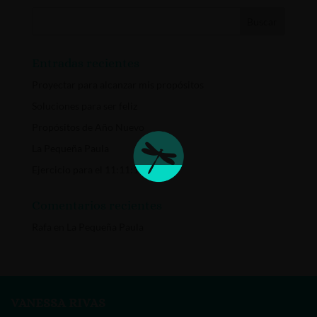
Entradas recientes
Proyectar para alcanzar mis propósitos
Soluciones para ser feliz
Propósitos de Año Nuevo
La Pequeña Paula
Ejercicio para el 11:11:11
Comentarios recientes
Rafa
en
La Pequeña Paula
VANESSA RIVAS