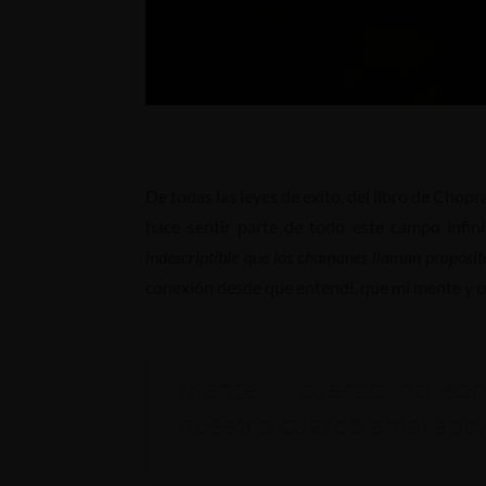
De todas las leyes de exito, del libro de Chop
hace sentir parte de todo este campo infin
indescriptible que los chamanes llaman propósito
conexión desde que entendí, que mi mente y cu
Mente y cuerpo no son i
nuestro cuerpo ampliado.