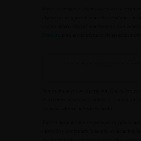
Ahora, te pregunto: ¿Sabes qué es lo que realmen
alguna razón, quizás temor a los resultados, no 
que no quiero. Que al manifestarse, solo valid
Esfuerzo
, porque cuando tus acciones están motiv
Cuando tus acciones están
Vamos de nuevo con la pregunta ¿Qué quiero yo?, s
de la potencialidad pura, entonces se verán sati
universo saldrá a nuestro encuentro.
Todo lo que quieras o necesites en tu vida lo pu
intención y sembrando la semilla de dicha intenci
que te ayudarán a manifestar tus sueños y deseos