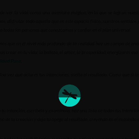
e ver la vida como una aventura mágica, en la que se logran nuestro
os, disfrutar todo aquello que en este espacio físico, nuestros sentid
a todas las personas que conozcamos y confiar en el plan universal.
emos que en el nivel más profundo de la realidad hay un campo de ener
 crear en tu vida; la belleza, el amor, la prosperidad, energizaras eso q
lidad Pura
.
na vez que aclares tus intenciones, suelta el resultado. Como que si l
 tu intención, escríbela y examínala, haz una lista de todas tus intencio
o de la creación y deja tu apego al resultado, creyendo en el exquisito 
e todas las posibilidades, y permite que el universo trabaje a través 