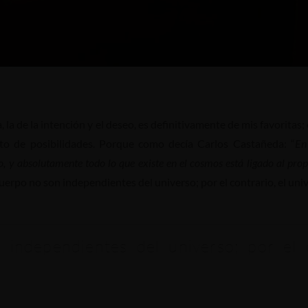
ra, la de la intención y el deseo, es definitivamente de mis favorit
ito de posibilidades. Porque como decía Carlos Castañeda: “
En
, y absolutamente todo lo que existe en el cosmos está ligado al prop
erpo no son independientes del universo; por el contrario, el uni
ndependientes del universo; por el c