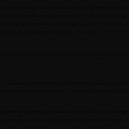
te deseas?, por experiencia en mis formaciones, la verdad es que est
ponemos en el mapa a dónde queremos ir. Por lo que con ello, todo es
a aquello que pensábamos desde el miedo. Para mejorar esta forma de
adas por el amor, tu energía se multiplica.
Click aquí
 motivadas por el amor, tu energía se mul
e tan especifico como puedas con las respuesta. Cuando tengas claros t
sfechos en el momento oportuno. Eso sí, debemos confiar en que tenemos
edes poner en la computadora universal, con su infinito poder de orga
ón en el campo de todas las posibilidades. De esta forma, atraerás a la
.