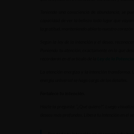
Teniendo una consciencia de abundancia, se pued
capacidad de ver la belleza todo lugar que vayam
la gratitud, manteniendo abierto nuestro corazón 
Según la ley de la intención y el deseo, reconoc
Poniendo tu atención, exactamente en lo que deseas
recordaras en el artículo de la
Ley de la Potencia
La atención energiza y la intención transforma. U
energía universal se haga cargo de los detalles.
Fortalece tu intención.
Hazte la pregunta: “¿Qué quiero?”. Luego visualiza
deseos más profundos. Libera tu intención en el sen
Pon toda tu intención en el campo infinito d