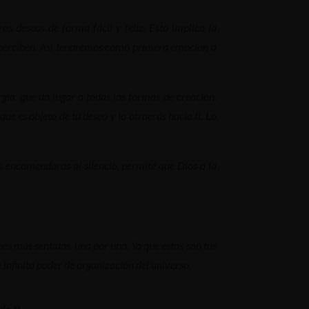
s deseos de forma fácil y feliz. Esto implica la
os perciben. Así tendremos como primera emoción a
gía, que da lugar a todas las formas de creación.
ue es objeto de tu deseo y lo atraerás hacia ti. Lo
as encomendaras al silencio, permite que Dios o la
nes más sentidas, una por una. Ya que estos son tus
e infinito poder de organización del universo.
de ti.