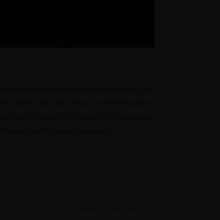
as; esa que desde que entendí me empodera, y me
 el universo hay una fuerza inconmensurable e
ósito por un vínculo de conexión”.
Yo siento esa
verso es nuestro cuerpo ampliado.
ontrario, el universo es
CLICK TO TWEET