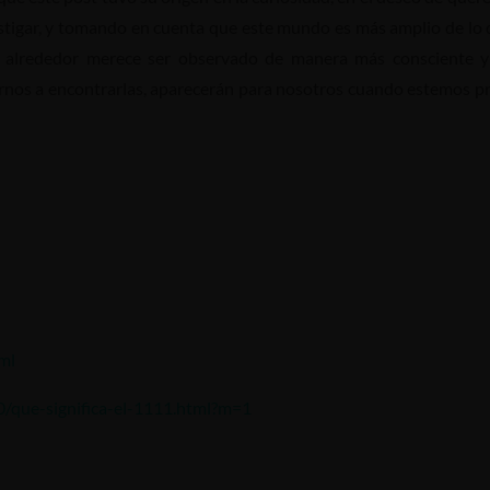
investigar, y tomando en cuenta que este mundo es más amplio de 
o alrededor merece ser observado de manera más consciente y
zarnos a encontrarlas, aparecerán para nosotros cuando estemos p
ml
0/que-significa-el-1111.html?m=1