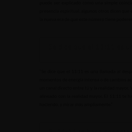
puede ser explicado como una simple coincid
presencia espiritual, algunos otros dicen que
la nueva era de que este número tiene poderes
Se dice que el 11:11 es u
“Se dice que el 11:11 es una llamada al des
momentos de energía intensa o de cambios ace
un canal directo entre tú y la realidad mayo
alineado con la realidad mayor. El 11:11 te 
haciendo, y mirar más ampliamente.”
El 11:11 te hace conecta