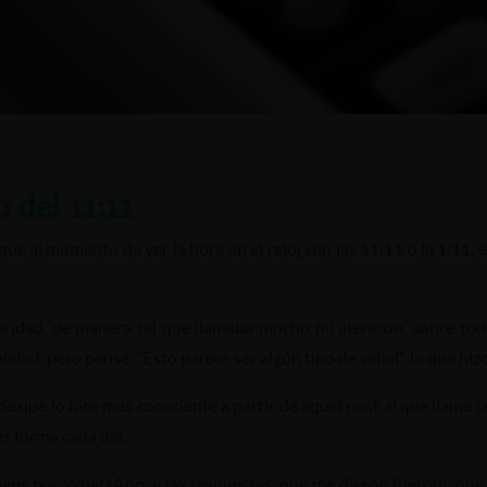
 del 11:11
e al momento de ver la hora en el reloj son las 11:11 o la 1:11, es
idad, de manera tal que llamaba mucho mi atención, sobre todo
alidad, pero pensé: “Esto parece ser algún tipo de señal”, lo que hi
 que lo hice más consciente a partir de aquel post al que llamé l
er forma cada día.
gos por WhatsApp, y las respuestas que me dieron fueron: que n