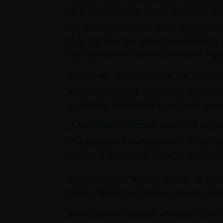
otros que nunca les había pasado y varios sí m
que ellos habían encontrado a este fenómeno 
otros, que tiene que ver con el nacimiento y 
podía pedir asistencia a este maravilloso ánge
También me comentaron que este fenómeno 
sucesivamente. Cada uno con una especie de m
ocurría, ellas instintivamente pedían un deseo
¿Qué dice internet sobre el signi
Mi acto siguiente fue buscar en la red, por 
cuenta que en ningún libro que hubiera leído 
“Durante muchos años los números 11:11 ha
relojes y tiende a ocurrir durante épocas de c
Lo que dice en la página de Wikipedia es que 