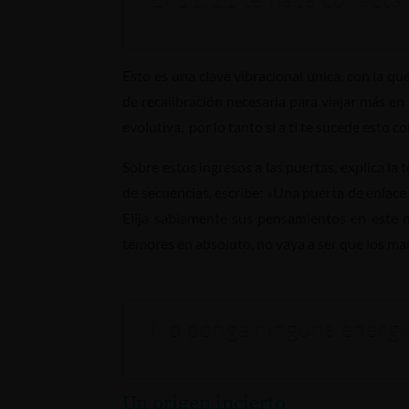
Esto es una clave vibracional única, con la q
de recalibración necesaria para viajar más e
evolutiva, por lo tanto si a ti te sucede esto
Sobre estos ingresos a las puertas, explica la
de secuencias, escribe: «Una puerta de enlace
Elija sabiamente sus pensamientos en este 
temores en absoluto, no vaya a ser que los man
No ponga ninguna energía
Un origen incierto