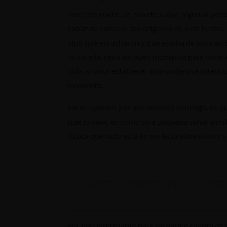
Por otra parte, en cuanto a que algunas pers
capaz de rastrear los orígenes de este hecho.
algo que escucharon y que estaba de boca en b
te sucede, sería un buen momento para hacer
vida, o para establecer una poderosa intenci
momento.
En mi opinión y lo que resuena conmigo, es qu
que lo veas, es como una pequeña señal amisto
indica que todo está en perfecta alineación y 
Donde quiera que lo veas
Ha sido interesante para mi darme cuenta de q