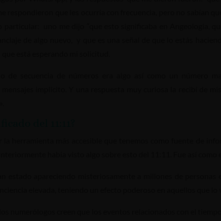
e respondieron que les ocurría con frecuencia, pero no sabían qué
particular: uno me dijo “que esto significaba en Angeología, qu
anclaje de algo nuevo, y que es una señal de que lo estás hacien
l que está esperando mi solicitud.
de secuencia de números era algo así como un número maestr
ensajes implícito. Y una respuesta muy curiosa la recibí de mi
».
ficado del 11:11?
ser la herramienta más accesible que tenemos como fuente de in
anteriormente había visto algo sobre esto del 11:11. Fue así como
n estado apareciendo misteriosamente a millones de personas 
onciencia elevada, teniendo un efecto poderoso en aquellos que lo 
“los numerólogos creen que los eventos relacionados con el tiemp