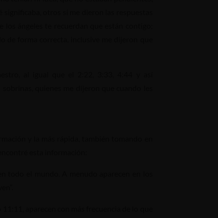
 significaba, otros sí me dieron las respuestas
e los ángeles te recuerdan que están contigo;
do de forma correcta, inclusive me dijeron que
o, al igual que el 2:22, 3:33, 4:44 y así
s sobrinas, quienes me dijeron que cuando les
formación y la más rápida, también tomando en
 encontré esta información:
en todo el mundo. A menudo aparecen en los
ven”.
o 11:11, aparecen con más frecuencia de lo que