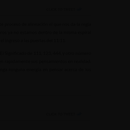
CLICK TO TWEET
e proceso de alineación el que nos da la regla
eros ya no estamos dentro de la misma espiral
el ingreso a las puertas del 11:11.
 El Significado de 111, 123, 444, y otro número
sten rápidamente sus pensamientos en realidad.
nga ninguna energía en pensar acerca de los
CLICK TO TWEET