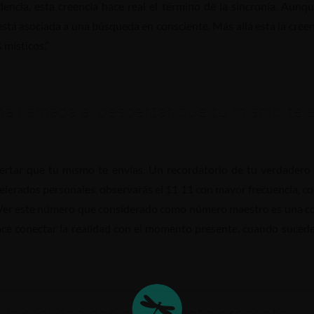
encia, esta creencia hace real el término de la sincronía. Aunq
 está asociada a una búsqueda en consciente. Más allá esta la cree
 místicos.”
na llamada al despertar que tú mismo te e
pertar que tú mismo te envías. Un recordatorio de tu verdadero 
lerados personales, observarás el 11 11 con mayor frecuencia, 
r. Ver este número que considerado como número maestro es una co
hace conectar la realidad con el momento presente, cuando sucede,
r la realidad con el momento presente