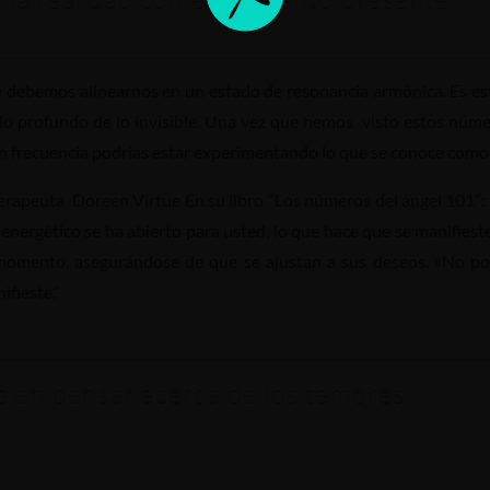
ue debemos alinearnos en un estado de resonancia armónica. Es est
n lo profundo de lo invisible. Una vez que hemos visto estos núm
 con frecuencia podrías estar experimentando lo que se conoce como 
 terapeuta Doreen Virtue En su libro “Los números del ángel 101”:
 energético se ha abierto para usted, lo que hace que se manifie
momento, asegurándose de que se ajustan a sus deseos. «No po
ifieste.”
 en pensar acerca de los temores