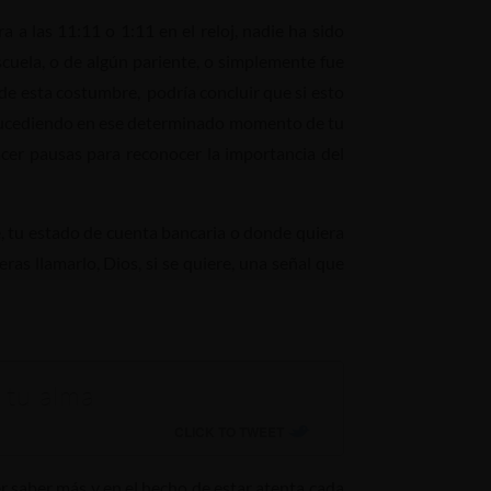
a las 11:11 o 1:11 en el reloj, nadie ha sido
scuela, o de algún pariente, o simplemente fue
de esta costumbre, podría concluir que si esto
 sucediendo en ese determinado momento de tu
acer pausas para reconocer la importancia del
e, tu estado de cuenta bancaria o donde quiera
as llamarlo, Dios, si se quiere, una señal que
 tu alma
CLICK TO TWEET
r saber más y en el hecho de estar atenta cada