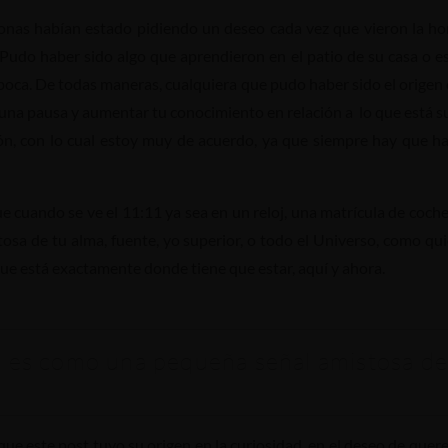
onas habían estado pidiendo un deseo cada vez que vieron la hora 
 Pudo haber sido algo que aprendieron en el patio de su casa o e
oca. De todas maneras, cualquiera que pudo haber sido el origen 
 una pausa y aumentar tu conocimiento en relación a lo que está
ón, con lo cual estoy muy de acuerdo, ya que siempre hay que h
e cuando se ve el 11:11 ya sea en un reloj, una matrícula de coch
sa de tu alma, fuente, yo superior, o todo el Universo, como quier
que está exactamente donde tiene que estar, aquí y ahora.
, es como una pequeña señal amistosa de
ue este post tuvo su origen en la curiosidad, en el deseo de quere