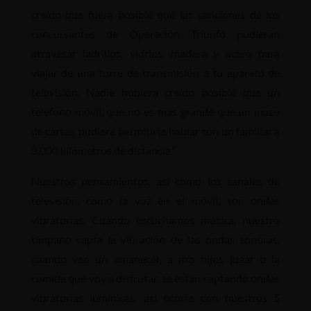
creído que fuera posible que las canciones de los
concursantes de Operación Triunfo pudieran
atravesar ladrillos, vidrios, madera y acero para
viajar de una torre de transmisión a tu aparato de
televisión. Nadie hubiera creído posible que un
teléfono móvil, que no es más grande que un mazo
de cartas, pudiera permitirte hablar con un familiar a
3.000 kilómetros de distancia.”
Nuestros pensamientos, así como los canales de
televisión, como la voz en el móvil, son ondas
vibratorias. Cuando escuchamos música, nuestro
tímpano capta la vibración de las ondas sonoras,
cuando veo un amanecer, a mis hijos jugar o la
comida que voy a disfrutar, se están captando ondas
vibratorias lumínicas, así ocurre con nuestros 5