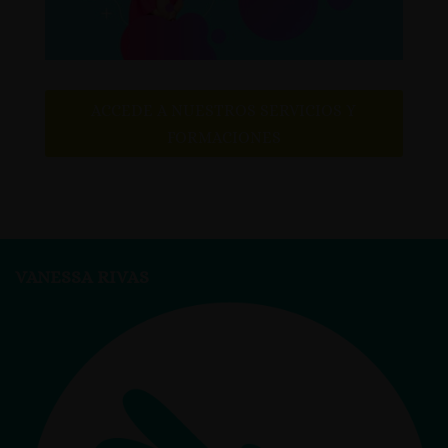
ACCEDE A NUESTROS SERVICIOS Y
FORMACIONES
VANESSA RIVAS