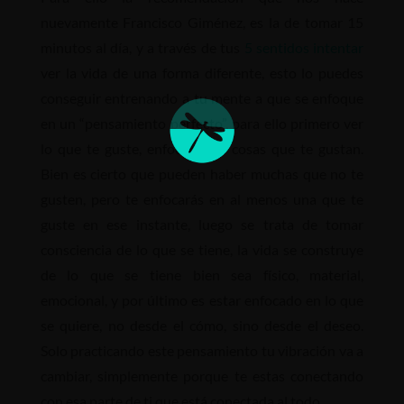
nuevamente Francisco Giménez, es la de tomar 15
minutos al día, y a través de tus
5 sentidos intentar
ver la vida de una forma diferente, esto lo puedes
conseguir entrenando a tu mente a que se enfoque
en un “pensamiento perfecto”, para ello primero ver
lo que te guste, enfocarte en cosas que te gustan.
Bien es cierto que pueden haber muchas que no te
gusten, pero te enfocarás en al menos una que te
guste en ese instante, luego se trata de tomar
consciencia de lo que se tiene, la vida se construye
de lo que se tiene bien sea físico, material,
emocional, y por último es estar enfocado en lo que
se quiere, no desde el cómo, sino desde el deseo.
Solo practicando este pensamiento tu vibración va a
cambiar, simplemente porque te estas conectando
con esa parte de ti que está conectada al todo.