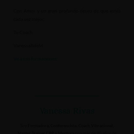
Con Amor y un gran profundo deseo de que estés
cada vez mejor,
Tu Coach
VanessaRdeM
Ve a mis formaciones:
Vanessa Rivas
Soy
Formadora, Conferencista, Coach Vibracional,
Master Trainer CRP
y
Mentora
con más de 20 años de