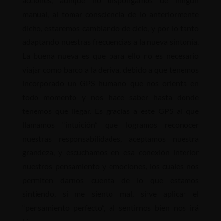
acciones, aunque no dispongamos de ningún
manual, al tomar consciencia de lo anteriormente
dicho, estaremos cambiando de ciclo, y por lo tanto
adaptando nuestras frecuencias a la nueva sintonía.
La buena nueva es que para ello no es necesario
viajar como barco a la deriva, debido a que tenemos
incorporado un GPS humano que nos orienta en
todo momento y nos hace saber hasta donde
tenemos que llegar. Es gracias a este GPS al que
llamamos “intuición” que logramos reconocer
nuestras responsabilidades, aceptamos nuestra
grandeza, y escuchamos en esa conexión interior
nuestros pensamiento y emociones, los cuales nos
permiten darnos cuenta de lo que estamos
sintiendo, si me siento mal, sirve aplicar el
“pensamiento perfecto”, al sentirnos bien nos irá