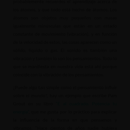
probablemente recuerdes el aprendizaje acerca de
los átomos, y que todo está hecho de átomos. Los
átomos son objetos muy pequeños con masas
igualmente minúsculas que están en un estado
constante de movimiento (vibración), y en función
de la velocidad de estos, las cosas aparecen como un
sólido, líquido o gas. El sonido es también una
vibración y también lo son los pensamientos. Todo lo
que se manifiesta en nuestra vida está ahí porque
coincide con la vibración de los pensamientos.
¿Puede algo tan simple como el pensamiento influir
sobre el mundo?, hay un ejemplo que escribe Pam
Grout en su libro
“E al cuadrado. Potencia tu
energía”
, que me gusta por lo práctico para explicar
la influencia de la forma en que pensamos y
vibramos. “Hace cientos de años nadie hubiera