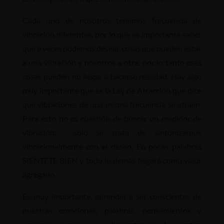
Cada uno de nosotros tenemos frecuencia de
vibración diferentes, por lo que es importante saber
que a veces podemos desear cosas que pueden estar
a una vibración y nosotros a otra, por lo tanto esas
cosas pueden no llegar a hacerse realidad. Hay algo
muy importante que es la Ley de Atracción que dice
que vibraciones de una misma frecuencia se atraen.
Para esto no es cuestión de buscar un medidor de
vibración; solo se trata de sintonizarnos
vibracionalmente con el deseo, En pocas palabras
SIENTETE BIEN y todo lo demás llegará como valor
agregado.
Es muy importante, aprender a ser conscientes de
nuestras emociones, palabras, pensamientos y