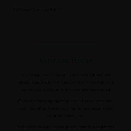
Tu Coach VanessaRdeM
Vanessa Rivas
Soy
Formadora, Conferencista, Coach Vibracional,
Master Trainer CRP
y
Mentora
con más de 20 años de
experiencia en el mundo del
crecimiento personal.
En mis formaciones he tenido todo tipo de personas:
cantantes, altos directivos, amas de casa, estudiantes,
emprendedores, etc.
En mis años de experiencia en este mundo, he asistido a