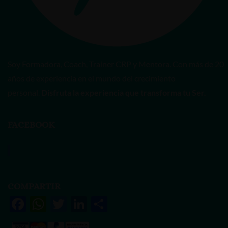
Soy Formadora, Coach, Trainer CRP y Mentora. Con más de 20
años de experiencia en el mundo del crecimiento
personal.
Disfruta la experiencia que transforma tu Ser.
FACEBOOK
Vanessa Rivas
COMPARTIR
F
W
T
Li
S
ac
h
w
n
h