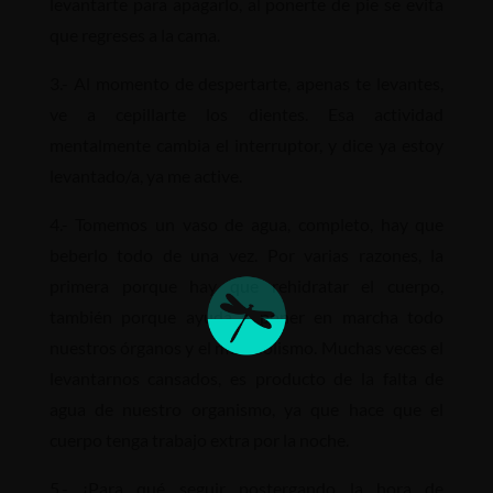
levantarte para apagarlo, al ponerte de pie se evita
que regreses a la cama.
3.- Al momento de despertarte, apenas te levantes,
ve a cepillarte los dientes. Esa actividad
mentalmente cambia el interruptor, y dice ya estoy
levantado/a, ya me active.
4.- Tomemos un vaso de agua, completo, hay que
beberlo todo de una vez. Por varias razones, la
primera porque hay que rehidratar el cuerpo,
también porque ayuda a poner en marcha todo
nuestros órganos y el metabolismo. Muchas veces el
levantarnos cansados, es producto de la falta de
agua de nuestro organismo, ya que hace que el
cuerpo tenga trabajo extra por la noche.
5.- ¿Para qué seguir postergando la hora de