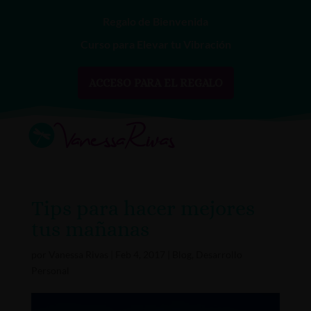
Regalo de Bienvenida
Curso para Elevar tu Vibración
ACCESO PARA EL REGALO
Tips para hacer mejores
tus mañanas
por
Vanessa Rivas
|
Feb 4, 2017
|
Blog
,
Desarrollo
Personal