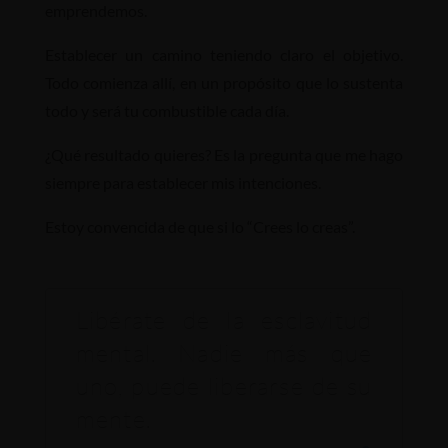
emprendemos.
Establecer un camino teniendo claro el objetivo.
Todo comienza allí, en un propósito que lo sustenta
todo y será tu combustible cada día.
¿Qué resultado quieres? Es la pregunta que me hago
siempre para establecer mis intenciones.
Estoy convencida de que si lo “Crees lo creas”.
Libérate de la esclavitud
mental. Nadie más que
uno, puede liberarse de su
mente.