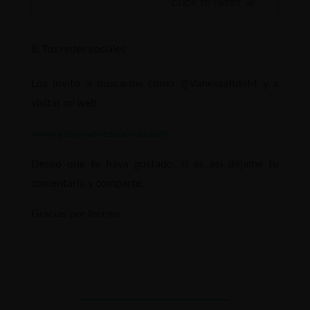
CLICK TO TWEET
Tus redes sociales
Los invito a buscarme como @VanessaRdeM y a
visitar mi web
www.yosoyvanessarivas.com
Deseo que te haya gustado, si es asi déjame tu
comentario y comparte.
Gracias por leerme.