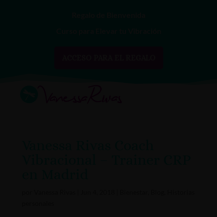
Regalo de Bienvenida
Curso para Elevar tu Vibración
ACCESO PARA EL REGALO
Vanessa Rivas Coach
Vibracional – Trainer CRP
en Madrid
por
Vanessa Rivas
|
Jun 4, 2018
|
Bienestar
,
Blog
,
Historias
personales