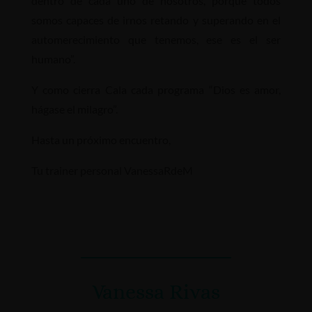
dentro de cada uno de nosotros, porque todos
somos capaces de irnos retando y superando en el
automerecimiento que tenemos, ese es el ser
humano”.
Y como cierra Cala cada programa “Dios es amor,
hágase el milagro”.
Hasta un próximo encuentro,
Tu trainer personal VanessaRdeM
Vanessa Rivas