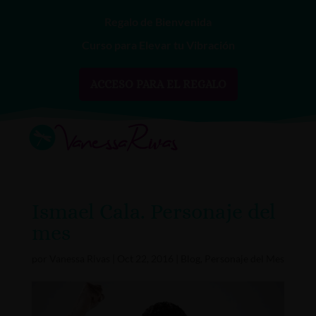
Regalo de Bienvenida
Curso para Elevar tu Vibración
ACCESO PARA EL REGALO
Ismael Cala. Personaje del
mes
por
Vanessa Rivas
|
Oct 22, 2016
|
Blog
,
Personaje del Mes