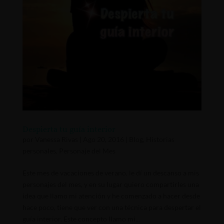
Despierta tu guía interior
por
Vanessa Rivas
|
Ago 20, 2016
|
Blog
,
Historias
personales
,
Personaje del Mes
Este mes de vacaciones de verano, le dí un descanso a mis
personajes del mes, y en su lugar quiero compartirles una
idea que llamo mi atención y he comenzado a hacer desde
hace poco, tiene que ver con una técnica para despertar el
guía interior. Este concepto llamo mi...