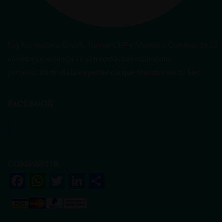
Soy Formadora, Coach, Trainer CRP y Mentora. Con más de 20
años de experiencia en el mundo del crecimiento
personal.
Disfruta la experiencia que transforma tu Ser.
FACEBOOK
Vanessa Rivas
COMPARTIR
F
W
T
Li
S
ac
h
w
n
h
e
at
itt
k
ar