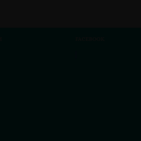
M
FACEBOOK
Vanessa Rivas