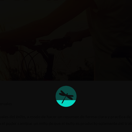
ersales
uales del éxito, a modo de hacer un resumen de forma clara y practica de 
a el poder cambiar un mito de que el éxito es producto solamente del tra