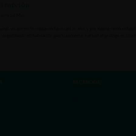
atracción
Libro del Mes
rsonal, ya que me lo regalaron hace casi un año, y por alguna razón se habí
organizando mi habitación que lo encontré, y al leer el prólogo escrito 
M
FACEBOOK
Vanessa Rivas