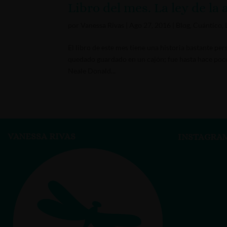
Libro del mes. La ley de la 
por
Vanessa Rivas
|
Ago 27, 2016
|
Blog
,
Cuántico
,
El libro de este mes tiene una historia bastante pe
quedado guardado en un cajón; fue hasta hace poco 
Neale Donald...
VANESSA RIVAS
INSTAGRA