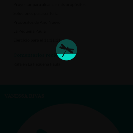
Proyectar para alcanzar mis propósitos
Soluciones para ser feliz
Propósitos de Año Nuevo
La Pequeña Paula
Ejercicio para el 11:11:11
Comentarios recientes
Rafa
en
La Pequeña Paula
VANESSA RIVAS