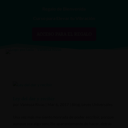
Regalo de Bienvenida
Curso para Elevar tu Vibración
ACCESO PARA EL REGALO
Ley del dar y recibir
por
Vanessa Rivas
|
Mar 6, 2017
|
Blog
,
Leyes Universales
Una vez más me siento honrada de poder escribir, porque
aunque sea algo sencillo aparentemente de hacer, detrás