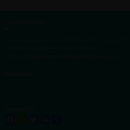
VANESSA RIVAS
Soy Formadora, Coach, Trainer CRP y Mentora. Con más de 20
años de experiencia en el mundo del crecimiento
personal.
Disfruta la experiencia que transforma tu Ser.
FACEBOOK
Vanessa Rivas
COMPARTIR
F
W
T
Li
S
ac
h
w
n
h