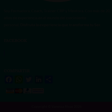
Soy Formadora, Coach, Trainer CRP y Mentora. Con más de 20
años de experiencia en el mundo del crecimiento
personal.
Disfruta la experiencia que transforma tu Ser.
FACEBOOK
Vanessa Rivas
COMPARTIR
F
W
T
Li
S
ac
h
w
n
h
e
at
itt
k
ar
b
s
er
e
e
Copyright © Vanessa Rivas 2026
o
A
dI