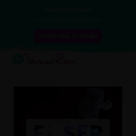
Regalo de Bienvenida
Curso para Elevar tu Vibración
ACCESO PARA EL REGALO