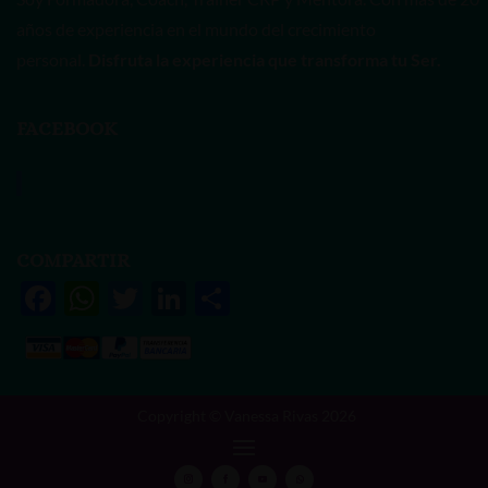
años de experiencia en el mundo del crecimiento
personal.
Disfruta la experiencia que transforma tu Ser.
FACEBOOK
Vanessa Rivas
COMPARTIR
F
W
T
Li
S
ac
h
w
n
h
e
at
itt
k
ar
b
s
er
e
e
Copyright © Vanessa Rivas 2026
o
A
dI
o
p
n