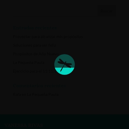
Entradas recientes
Proyectar para alcanzar mis propósitos
Soluciones para ser feliz
Propósitos de Año Nuevo
La Pequeña Paula
Ejercicio para el 11:11:11
Comentarios recientes
Rafa
en
La Pequeña Paula
VANESSA RIVAS