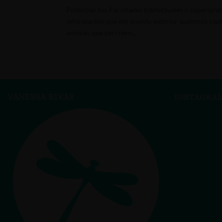
Potenciar tus Facultades Intelectuales o superiore
información que del mundo exterior podemos capt
antenas que perciben...
VANESSA RIVAS
INSTAGRA