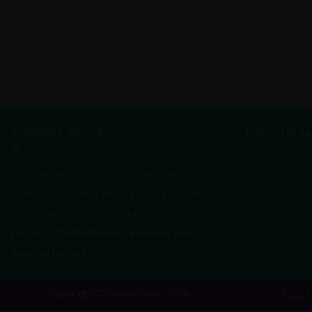
VANESSA RIVAS
INSTAGRA
Soy Formadora, Coach, Trainer CRP y
Mentora. Con más de 20 años de experiencia
en el mundo del crecimiento
personal.
Disfruta la experiencia que
transforma tu Ser.
Copyright © Vanessa Rivas 2026
Aviso L