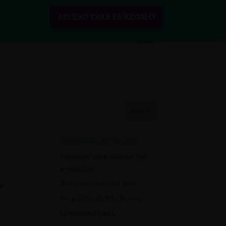
ACCESO PARA EL REGALO
SOBRE MÍ
RECURSOS GRATIS
CONTACTO
Entradas recientes
Proyectar para alcanzar mis
propósitos
s
Soluciones para ser feliz
ar
Propósitos de Año Nuevo
La Pequeña Paula