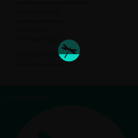
Proyectar para alcanzar mis propósitos
Soluciones para ser feliz
Propósitos de Año Nuevo
La Pequeña Paula
Ejercicio para el 11:11:11
Comentarios recientes
Rafa
en
La Pequeña Paula
VANESSA RIVAS