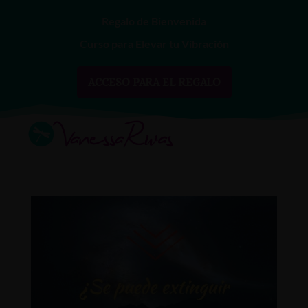
Regalo de Bienvenida
Curso para Elevar tu Vibración
ACCESO PARA EL REGALO