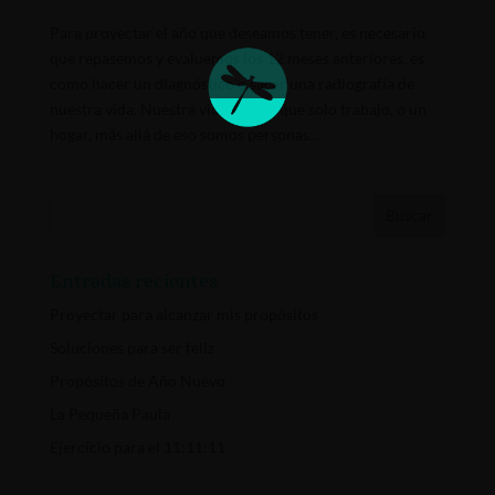
Para proyectar el año que deseamos tener, es necesario
que repasemos y evaluemos los 12 meses anteriores, es
como hacer un diagnóstico o sacar una radiografía de
nuestra vida. Nuestra vida es más que solo trabajo, o un
hogar, más allá de eso somos personas...
Entradas recientes
Proyectar para alcanzar mis propósitos
Soluciones para ser feliz
Propósitos de Año Nuevo
La Pequeña Paula
Ejercicio para el 11:11:11