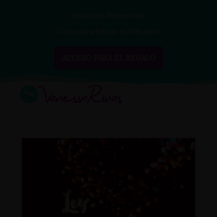
Regalo de Bienvenida
Curso para Elevar tu Vibración
ACCESO PARA EL REGALO