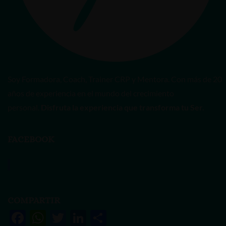
Soy Formadora, Coach, Trainer CRP y Mentora. Con más de 20
años de experiencia en el mundo del crecimiento
personal.
Disfruta la experiencia que transforma tu Ser.
FACEBOOK
Vanessa Rivas
COMPARTIR
F
W
T
Li
S