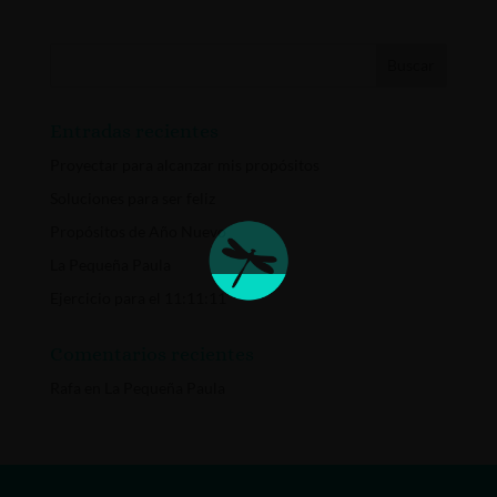
Entradas recientes
Proyectar para alcanzar mis propósitos
Soluciones para ser feliz
Propósitos de Año Nuevo
La Pequeña Paula
Ejercicio para el 11:11:11
Comentarios recientes
Rafa
en
La Pequeña Paula