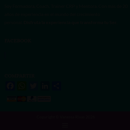
Soy Formadora, Coach, Trainer CRP y Mentora. Con más de 20
años de experiencia en el mundo del crecimiento
personal.
Disfruta la experiencia que transforma tu Ser.
FACEBOOK
Vanessa Rivas
COMPARTIR
F
W
T
Li
S
ac
h
w
n
h
e
at
itt
k
ar
b
s
er
e
e
Copyright © Vanessa Rivas 2026
o
A
dI