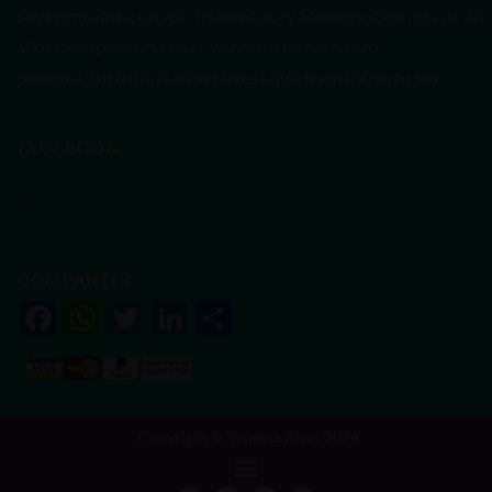
Soy Formadora, Coach, Trainer CRP y Mentora. Con más de 20
años de experiencia en el mundo del crecimiento
personal.
Disfruta la experiencia que transforma tu Ser.
FACEBOOK
Vanessa Rivas
COMPARTIR
F
W
T
Li
S
ac
h
w
n
h
e
at
itt
k
ar
b
s
er
e
e
Copyright © Vanessa Rivas 2026
o
A
dI