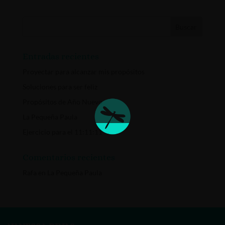
Entradas recientes
Proyectar para alcanzar mis propósitos
Soluciones para ser feliz
Propósitos de Año Nuevo
La Pequeña Paula
Ejercicio para el 11:11:11
Comentarios recientes
Rafa
en
La Pequeña Paula