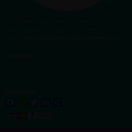
Soy Formadora, Coach, Trainer CRP y Mentora. Con más de 20
años de experiencia en el mundo del crecimiento
personal.
Disfruta la experiencia que transforma tu Ser.
FACEBOOK
Vanessa Rivas
COMPARTIR
F
W
T
Li
S
ac
h
w
n
h
e
at
itt
k
ar
b
s
er
e
e